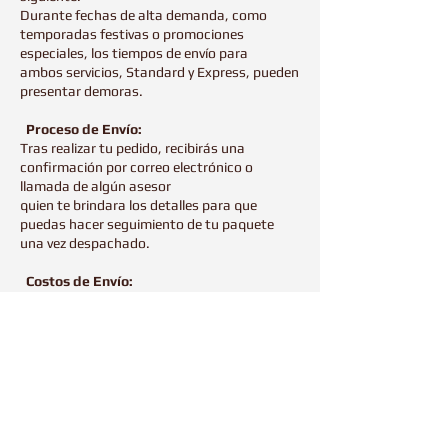
Durante fechas de alta demanda, como
temporadas festivas o promociones
especiales, los tiempos de envío para
ambos servicios, Standard y Express, pueden
presentar demoras.
Proceso de Envío:
Tras realizar tu pedido, recibirás una
confirmación por correo electrónico o
llamada de algún asesor
quien te brindara los detalles para que
puedas hacer seguimiento de tu paquete
una vez despachado.
Costos de Envío:
Los costos de envío se determinarán en el
proceso de compra, basándose en el
producto adquirido y el monto
total del pedido.
Para cualquier duda o aclaración sobre los
servicios de envío, por favor contáctanos.
Al usar nuestros servicios o efectuar una